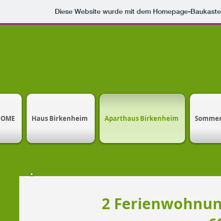
Diese Website wurde mit dem Homepage-Baukast
Haus B
HOME
Haus Birkenheim
Aparthaus Birkenheim
Somme
2 Ferienwohnun